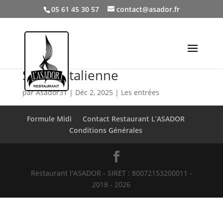
05 61 45 30 57
contact@asador.fr
Salade Italienne
par
Asador31
|
Déc 2, 2025
|
Les entrées
Formule Midi
Contact Restaurant L’ASADOR
Conditions Générales
Restaurant l'ASADOR - SIRET : 80072153200011 -
2018 - 2026