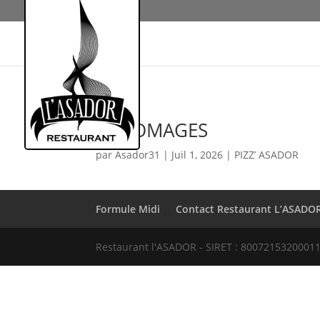
4 FROMAGES
par
Asador31
|
Juil 1, 2026
|
PIZZ’ ASADOR
Formule Midi
Contact Restaurant L’ASADO
Restaurant l'ASADOR - SIRET : 80072153200011