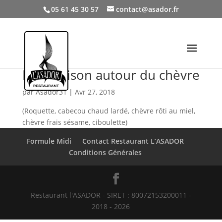
05 61 45 30 57
contact@asador.fr
Déclinaison autour du chèvre
par
Asador31
|
Avr 27, 2018
(Roquette, cabecou chaud lardé, chèvre rôti au miel,
chèvre frais sésame, ciboulette)
Formule Midi
Contact Restaurant L’ASADOR
Conditions Générales
Restaurant l'ASADOR - SIRET : 80072153200011 -
2018 - 2026