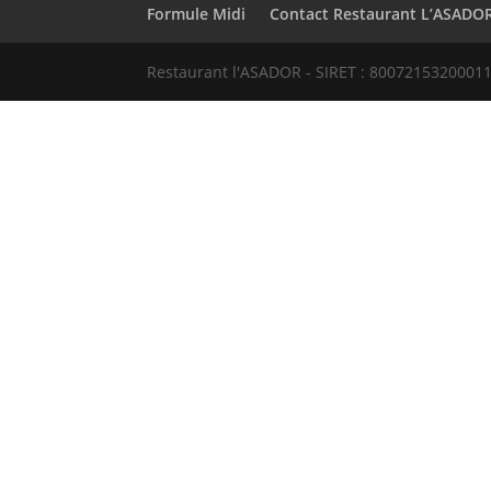
Formule Midi
Contact Restaurant L’ASADO
Restaurant l'ASADOR - SIRET : 80072153200011