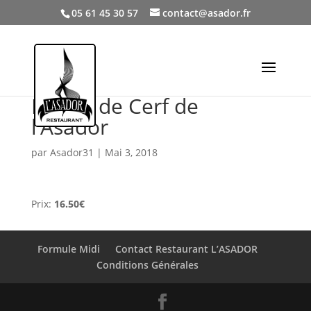
05 61 45 30 57
contact@asador.fr
Mijoté de Cerf de
l’Asador
par
Asador31
|
Mai 3, 2018
Prix:
16.50€
Formule Midi
Contact Restaurant L’ASADOR
Conditions Générales