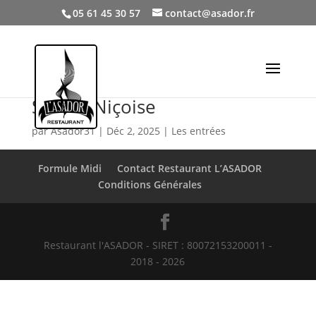
05 61 45 30 57
contact@asador.fr
Salade Niçoise
par
Asador31
|
Déc 2, 2025
|
Les entrées
Formule Midi
Contact Restaurant L’ASADOR
Conditions Générales
Restaurant l'ASADOR - SIRET : 80072153200011 -
2018 - 2026