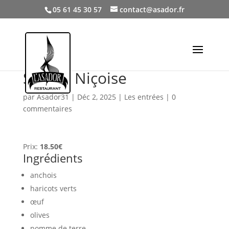
05 61 45 30 57
contact@asador.fr
Salade Niçoise
par
Asador31
|
Déc 2, 2025
|
Les entrées
|
0
commentaires
Prix:
18.50€
Ingrédients
anchois
haricots verts
œuf
olives
pomme de terre