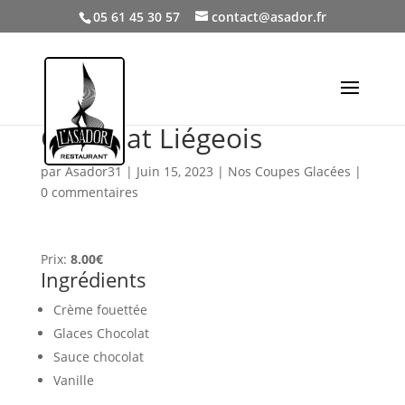
05 61 45 30 57
contact@asador.fr
Chocolat Liégeois
par
Asador31
|
Juin 15, 2023
|
Nos Coupes Glacées
|
0 commentaires
Prix:
8.00€
Ingrédients
Crème fouettée
Glaces Chocolat
Sauce chocolat
Vanille