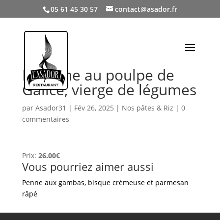
05 61 45 30 57
contact@asador.fr
Linguine au poulpe de
Galice, vierge de légumes
par
Asador31
|
Fév 26, 2025
|
Nos pâtes & Riz
|
0
commentaires
Prix:
26.00€
Vous pourriez aimer aussi
Penne aux gambas, bisque crémeuse et parmesan
râpé