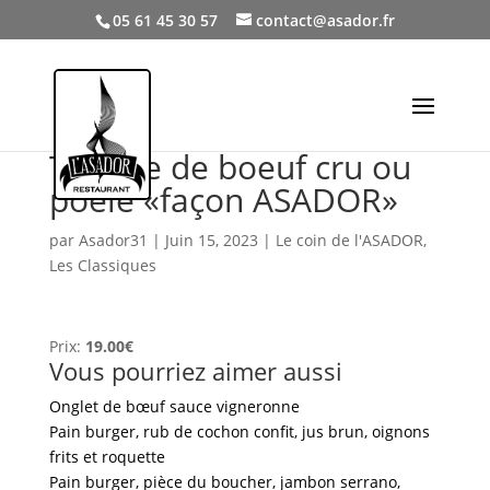
05 61 45 30 57
contact@asador.fr
Tartare de boeuf cru ou
poêlé «façon ASADOR»
par
Asador31
|
Juin 15, 2023
|
Le coin de l'ASADOR
,
Les Classiques
Prix:
19.00€
Vous pourriez aimer aussi
Onglet de bœuf sauce vigneronne
Pain burger, rub de cochon confit, jus brun, oignons
frits et roquette
Pain burger, pièce du boucher, jambon serrano,