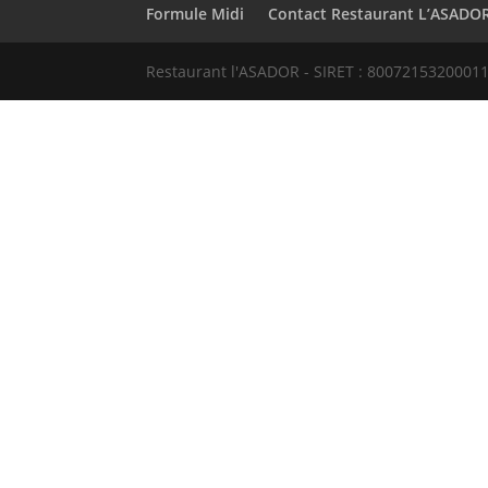
Formule Midi
Contact Restaurant L’ASADO
Restaurant l'ASADOR - SIRET : 80072153200011