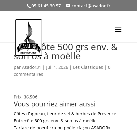
05 61 45 30 57
contact@asador.fr
Entrecôte 500 grs env. &
son os à moëlle
par
Asador31
|
Juil 1, 2026
|
Les Classiques
|
0
commentaires
Prix:
36.50€
Vous pourriez aimer aussi
Côtes d’agneau, fleur de sel & herbes de Provence
Entrecôte 300 grs env. & son os à moëlle
Tartare de boeuf cru ou poêlé «façon ASADOR»