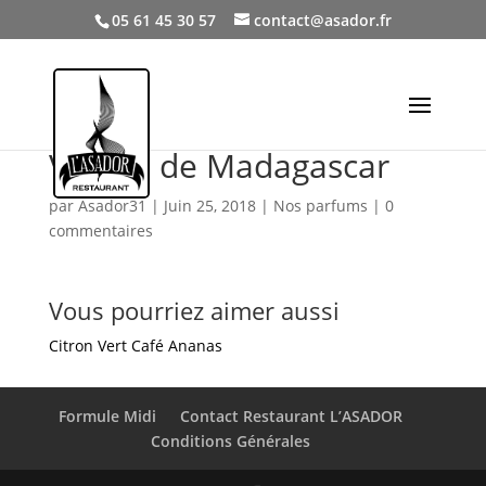
05 61 45 30 57
contact@asador.fr
Vanille de Madagascar
par
Asador31
|
Juin 25, 2018
|
Nos parfums
|
0
commentaires
Vous pourriez aimer aussi
Citron Vert
Café
Ananas
Formule Midi
Contact Restaurant L’ASADOR
Conditions Générales