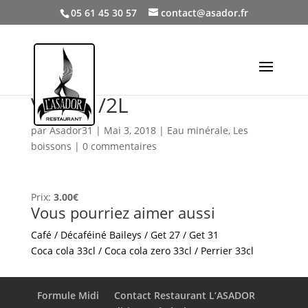
05 61 45 30 57
contact@asador.fr
Vittel 1/2L
par
Asador31
|
Mai 3, 2018
|
Eau minérale
,
Les
boissons
|
0 commentaires
Prix:
3.00€
Vous pourriez aimer aussi
Café / Décaféiné
Baileys / Get 27 / Get 31
Coca cola 33cl / Coca cola zero 33cl / Perrier 33cl
Formule Midi
Contact Restaurant L’ASADOR